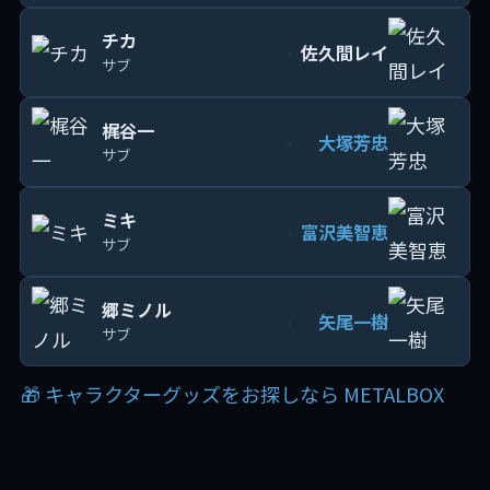
チカ
佐久間レイ
›
サブ
梶谷一
大塚芳忠
›
サブ
ミキ
富沢美智恵
›
サブ
郷ミノル
矢尾一樹
›
サブ
🎁 キャラクターグッズをお探しなら METALBOX