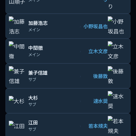
加藤浩志
小野坂昌也
›
メイン
中間徹
立木文彦
›
メイン
兼子信雄
後藤敦
›
サブ
大杉
速水奨
›
サブ
江田
若本規夫
›
サブ