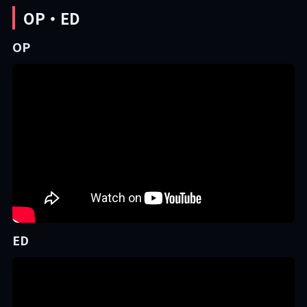
OP・ED
OP
ED