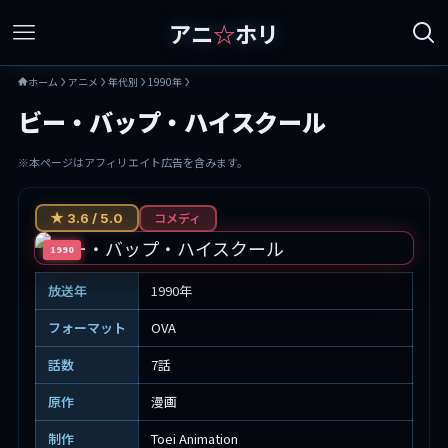
アニ
☆
ホリ
ホーム
アニメ
年代別
1990年
ビー・バップ・ハイスクール
※本ページはアフィリエイト広告を含みます。
コメディ
★ 3.6 / 5.0
1990
放送年
1990年
フォーマット
OVA
話数
7話
原作
漫画
制作
Toei Animation