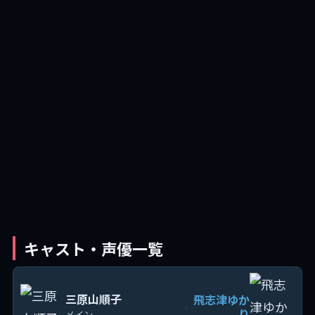
キャスト・声優一覧
三原山順子
飛志津ゆか
›
り
メイン