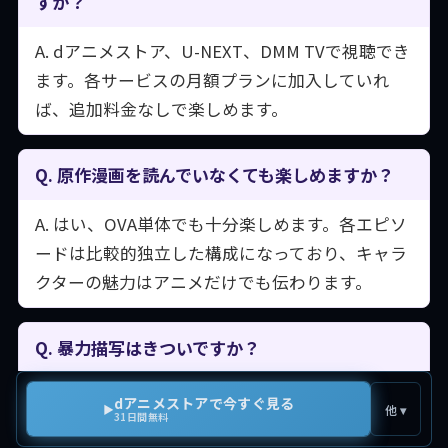
すか？
A. dアニメストア、U-NEXT、DMM TVで視聴でき
ます。各サービスの月額プランに加入していれ
ば、追加料金なしで楽しめます。
Q. 原作漫画を読んでいなくても楽しめますか？
A. はい、OVA単体でも十分楽しめます。各エピソ
ードは比較的独立した構成になっており、キャラ
クターの魅力はアニメだけでも伝わります。
Q. 暴力描写はきついですか？
A. 喧嘩シーンはあるものの、作風はコメディ寄り
dアニメストアで今すぐ見る
▶
他 ▾
31日間無料
です。深刻な暴力描写よりも笑いに重点が置かれ