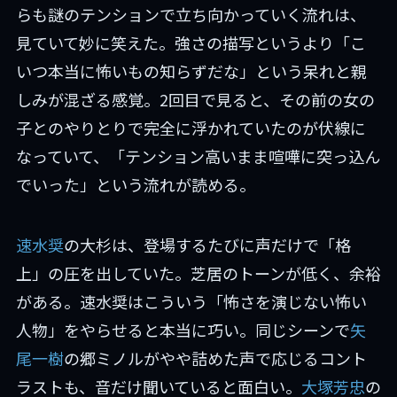
らも謎のテンションで立ち向かっていく流れは、
見ていて妙に笑えた。強さの描写というより「こ
いつ本当に怖いもの知らずだな」という呆れと親
しみが混ざる感覚。2回目で見ると、その前の女の
子とのやりとりで完全に浮かれていたのが伏線に
なっていて、「テンション高いまま喧嘩に突っ込ん
でいった」という流れが読める。
速水奨
の大杉は、登場するたびに声だけで「格
上」の圧を出していた。芝居のトーンが低く、余裕
がある。速水奨はこういう「怖さを演じない怖い
人物」をやらせると本当に巧い。同じシーンで
矢
尾一樹
の郷ミノルがやや詰めた声で応じるコント
ラストも、音だけ聞いていると面白い。
大塚芳忠
の