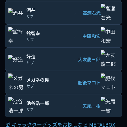
酒井
高瀬右光
›
サブ
舘智幸
中田和宏
›
サブ
好造
大友龍三郎
›
サブ
メガネの男
肥後マコト
›
サブ
池谷浩一郎
矢尾一樹
›
サブ
🎁 キャラクターグッズをお探しなら METALBOX