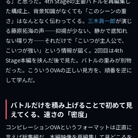
る」と思った。4th Stageの主要バトルを再編集し
た構成上、背景知識がなくても「このシーンの重
さ」はなんとなく伝わってくる。
三木眞一郎
が演じ
る藤原拓海の声——抑揚が少ない、静かで底知れ
ない喋り方——それだけで「こいつが主人公で、
こいつが強い」という情報が届く。2回目は4th
Stage本編を挟んだ後で見た。バトルの重みが別物
だった。こういうOVAの正しい見方を、順番を逆に
して学んだ。
バトルだけを積み上げることで初めて見
えてくる、速さの「密度」
コンピレーションOVAというフォーマットは正直に
言えば総集編だ。本編映像を再編集して見どころを