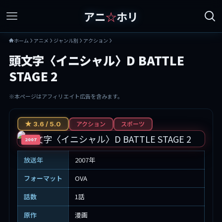
アニ
☆
ホリ
ホーム
アニメ
ジャンル別
アクション
頭文字〈イニシャル〉D BATTLE
STAGE 2
※本ページはアフィリエイト広告を含みます。
アクション
スポーツ
★ 3.6 / 5.0
2007
放送年
2007年
フォーマット
OVA
話数
1話
原作
漫画