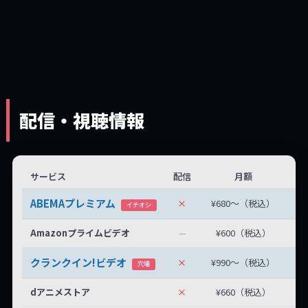
配信・視聴情報
サービス
配信
月額
無
ABEMAプレミアム
×
¥680〜（税込）
無
イチオシ
Amazonプライムビデオ
¥600（税込）
—
クランクイン!ビデオ
×
¥990〜（税込）
最
穴場
dアニメストア
×
¥660（税込）