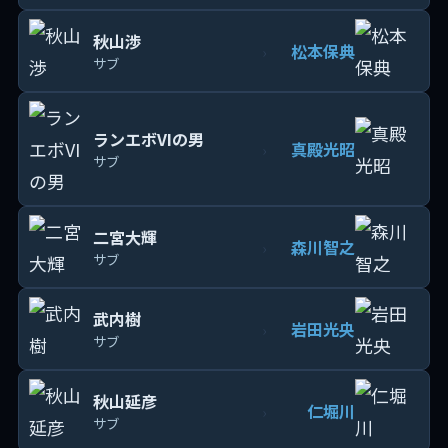
秋山渉
松本保典
›
サブ
ランエボVIの男
真殿光昭
›
サブ
二宮大輝
森川智之
›
サブ
武内樹
岩田光央
›
サブ
秋山延彦
仁堀川
›
サブ