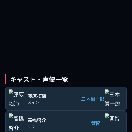
キャスト・声優一覧
藤原拓海
三木眞一郎
›
メイン
高橋啓介
関智一
›
サブ