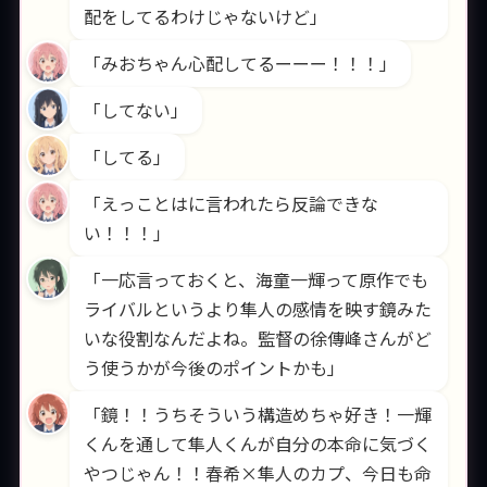
配をしてるわけじゃないけど」
「みおちゃん心配してるーーー！！！」
「してない」
「してる」
「えっことはに言われたら反論できな
い！！！」
「一応言っておくと、海童一輝って原作でも
ライバルというより隼人の感情を映す鏡みた
いな役割なんだよね。監督の徐傳峰さんがど
う使うかが今後のポイントかも」
「鏡！！うちそういう構造めちゃ好き！一輝
くんを通して隼人くんが自分の本命に気づく
やつじゃん！！春希×隼人のカプ、今日も命