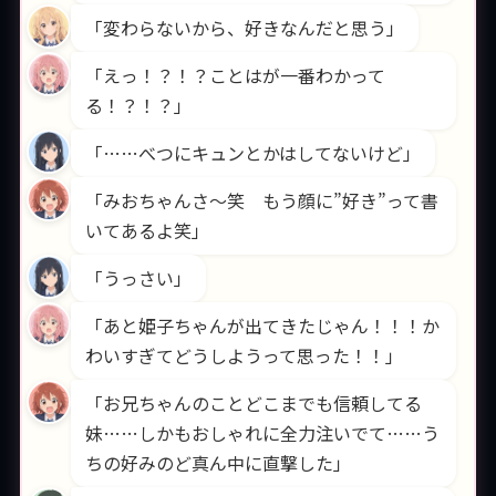
「変わらないから、好きなんだと思う」
「えっ！？！？ことはが一番わかって
る！？！？」
「……べつにキュンとかはしてないけど」
「みおちゃんさ〜笑　もう顔に”好き”って書
いてあるよ笑」
「うっさい」
「あと姫子ちゃんが出てきたじゃん！！！か
わいすぎてどうしようって思った！！」
「お兄ちゃんのことどこまでも信頼してる
妹……しかもおしゃれに全力注いでて……う
ちの好みのど真ん中に直撃した」