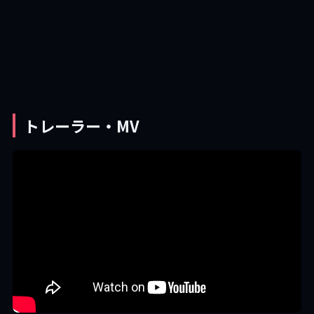
トレーラー・MV