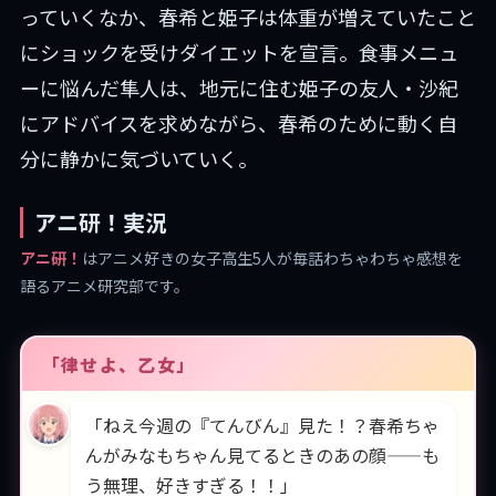
っていくなか、春希と姫子は体重が増えていたこと
にショックを受けダイエットを宣言。食事メニュ
ーに悩んだ隼人は、地元に住む姫子の友人・沙紀
にアドバイスを求めながら、春希のために動く自
分に静かに気づいていく。
アニ研！実況
アニ研！
はアニメ好きの女子高生5人が毎話わちゃわちゃ感想を
語るアニメ研究部です。
「律せよ、乙女」
「ねえ今週の『てんびん』見た！？春希ちゃ
んがみなもちゃん見てるときのあの顔——も
う無理、好きすぎる！！」