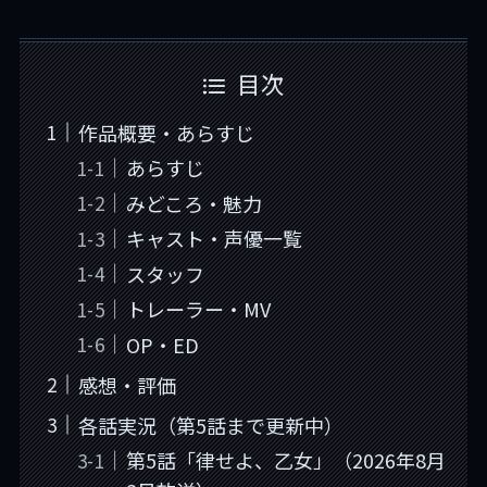
目次
作品概要・あらすじ
あらすじ
みどころ・魅力
キャスト・声優一覧
スタッフ
トレーラー・MV
OP・ED
感想・評価
各話実況（第5話まで更新中）
第5話「律せよ、乙女」（2026年8月