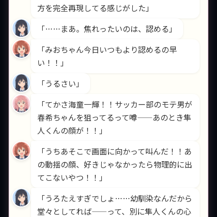
方を完全再現してる感じがした」
「……まあ。焦れったいのは、認める」
「みおちゃん今日いつもより認めるの早
い！！」
「うるさい」
「てかさ海童一輝！！サッカー部のモテ男が
春希ちゃんを狙ってるって噂——あのとき隼
人くんの顔が！！」
「うちあそこで画面に向かって叫んだ！！あ
の動揺の顔、好きじゃなかったら物理的に出
てこないやつ！！」
「うろたえすぎでしょ……幼馴染なんだから
堂々としてれば——って、別に隼人くんの心