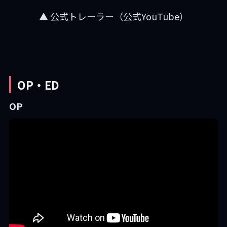
▲ 公式トレーラー（公式YouTube）
OP・ED
OP