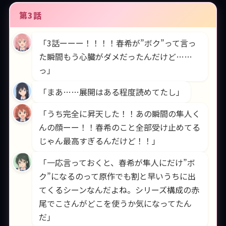
第3話
「3話ーーー！！！！春希が”ボク”って言っ
た瞬間もう心臓がダメだったんだけど……
っ」
「まあ……展開はある程度読めてたし」
「うち完全に昇天した！！あの瞬間の隼人く
んの顔ーー！！春希のこと全部受け止めてる
じゃん最高すぎるんだけど！！」
「一応言っておくと、春希が隼人にだけ”ボ
ク”になるのって原作でも割と早いうちに出
てくるシーンなんだよね。シリーズ構成の赤
尾でこさんがどこを使うか気になってたん
だ」