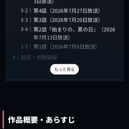
3日放送）
第4話（2026年7月27日放送）
第3話（2026年7月20日放送）
第2話「始まりの、夏の日」（2026
年7月13日放送）
第1話（2026年7月6日放送）
配信・視聴情報
もっと見る
作品概要・あらすじ