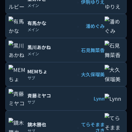
伊駒ゆりえ
›
メイン
有馬かな
潘めぐみ
›
メイン
黒川あかね
石見舞菜香
›
メイン
MEMちょ
大久保瑠美
›
サブ
斉藤ミヤコ
Lynn
›
サブ
鏑木勝也
てらそまま
›
さき
サブ