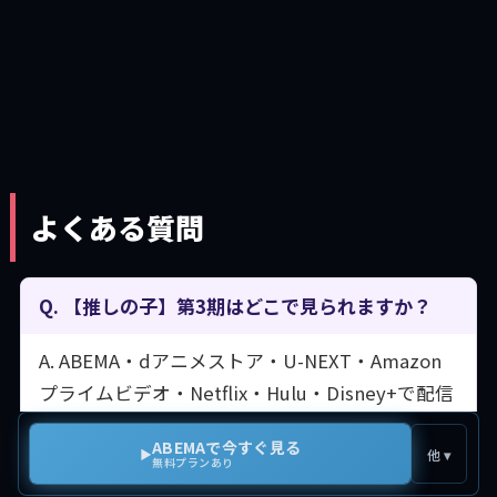
よくある質問
Q. 【推しの子】第3期はどこで見られますか？
A. ABEMA・dアニメストア・U-NEXT・Amazon
プライムビデオ・Netflix・Hulu・Disney+で配信
されています。すでに加入中のサービスがあれば
ABEMAで今すぐ見る
追加費用なく視聴できます。
▶
他 ▾
無料プランあり