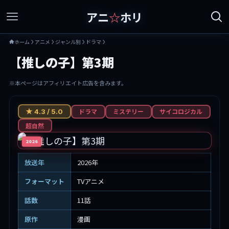
アニ
☆
ホリ
ホーム
アニメ
ジャンル別
ドラマ
【推しの子】第3期
※本ページはアフィリエイト広告を含みます。
ドラマ
ミステリー
サイコロジカル
★ 4.3 / 5.0
超自然
2026
放送年
2026年
フォーマット
TVアニメ
話数
11話
原作
漫画