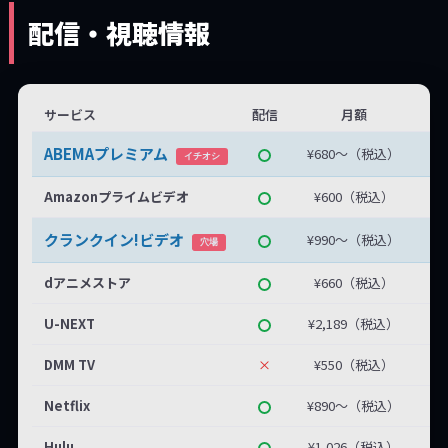
配信・視聴情報
サービス
配信
月額
無
ABEMAプレミアム
¥680〜（税込）
無
イチオシ
Amazonプライムビデオ
¥600（税込）
クランクイン!ビデオ
¥990〜（税込）
最
穴場
dアニメストア
¥660（税込）
U-NEXT
¥2,189（税込）
DMM TV
×
¥550（税込）
Netflix
¥890〜（税込）
Hulu
¥1,026（税込）