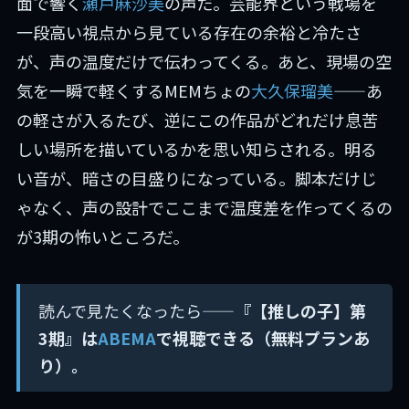
面で響く
瀬戸麻沙美
の声だ。芸能界という戦場を
一段高い視点から見ている存在の余裕と冷たさ
が、声の温度だけで伝わってくる。あと、現場の空
気を一瞬で軽くするMEMちょの
大久保瑠美
——あ
の軽さが入るたび、逆にこの作品がどれだけ息苦
しい場所を描いているかを思い知らされる。明る
い音が、暗さの目盛りになっている。脚本だけじ
ゃなく、声の設計でここまで温度差を作ってくるの
が3期の怖いところだ。
読んで見たくなったら——
『【推しの子】第
3期』は
ABEMA
で視聴できる（無料プランあ
り）。