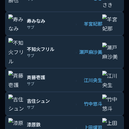
寿みなみ
羊宮妃那
›
サブ
不知火フリル
瀬戸麻沙美
›
サブ
斉藤壱護
江川央生
›
サブ
吉住シュン
竹中悠斗
›
サブ
漆原鉄
上田燿司
›