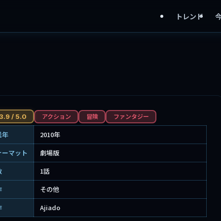
トレンド
アクション
冒険
ファンタジー
3.9 / 5.0
送年
2010年
ォーマット
劇場版
数
1話
作
その他
作
Ajiado