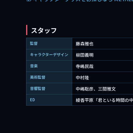
スタッフ
監督
藤森雅也
キャラクターデザイン
柳田義明
音楽
寺嶋民哉
美術監督
中村隆
音響監督
中嶋聡彦、三間雅文
ED
綾香平原「君といる時間の