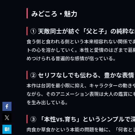
みどころ・魅力
① 天敵同士が紡ぐ「父と子」の純粋な
食う側と食われる側という本来相容れない関係で
トの心を溶かしていく。本性と愛情のはざまで葛
めつけられる普遍的な感情が宿っている。
② セリフなしでも伝わる、豊かな表情
本作は台詞を最小限に抑え、キャラクターの動き
ながら、そのアニメーション表現は大人の鑑賞に
を生み出している。
③ 「本性vs.育ち」というシンプルで
肉食か草食かという本能の問題を軸に、「何者と