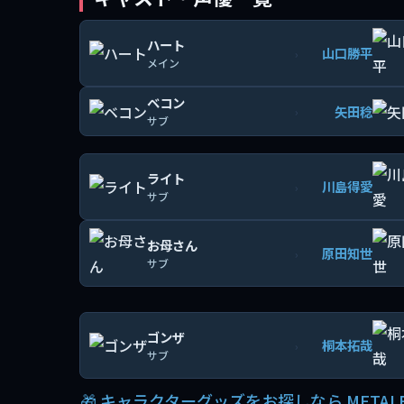
ハート
山口勝平
›
メイン
ベコン
矢田稔
›
サブ
ライト
川島得愛
›
サブ
お母さん
原田知世
›
サブ
ゴンザ
桐本拓哉
›
サブ
🎁 キャラクターグッズをお探しなら METAL