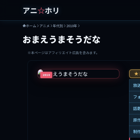
アニ
☆
ホリ
ホーム
アニメ
年代別
2010年
おまえうまそうだな
※本ページはアフィリエイト広告を含みます。
★ 
2010
放
フ
話
原
制