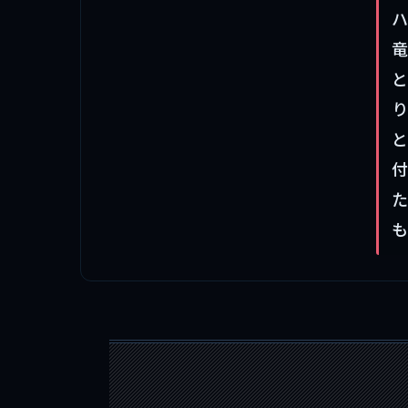
ハ
竜
と
り
と
付
た
も