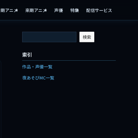
今期アニメ
来期アニメ
声優
特集
配信サービス
検索
索引
作品・声優一覧
夜あそびMC一覧