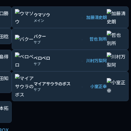
ウマソウ
加藤清史朗
›
メイン
バクー
哲也 別所
›
サブ
ペロペロ
川村万梨阿
›
サブ
マイアサウラのボス
小室正幸
›
サブ
BOX