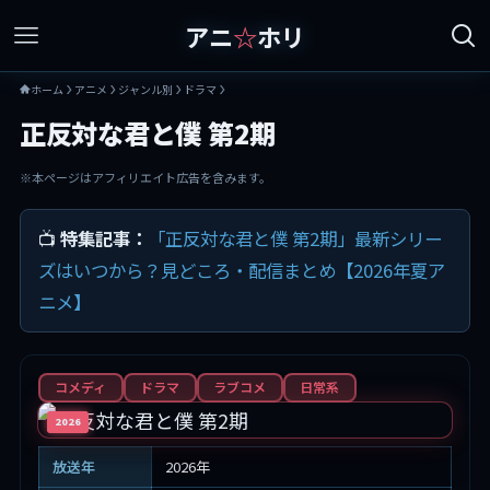
アニ
☆
ホリ
ホーム
アニメ
ジャンル別
ドラマ
正反対な君と僕 第2期
※本ページはアフィリエイト広告を含みます。
📺
特集記事：
「正反対な君と僕 第2期」最新シリー
ズはいつから？見どころ・配信まとめ【2026年夏ア
ニメ】
コメディ
ドラマ
ラブコメ
日常系
2026
放送年
2026年