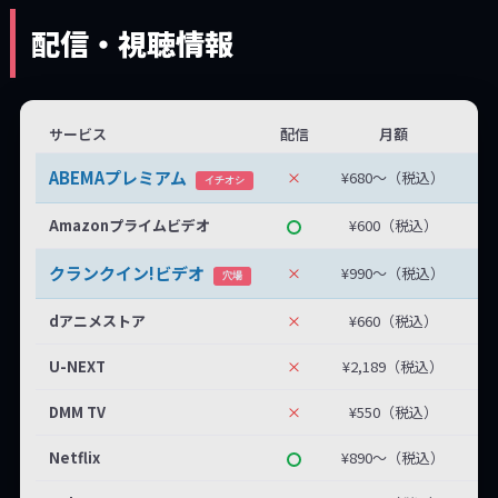
配信・視聴情報
サービス
配信
月額
無
ABEMAプレミアム
×
¥680〜（税込）
無
イチオシ
Amazonプライムビデオ
¥600（税込）
クランクイン!ビデオ
×
¥990〜（税込）
最
穴場
dアニメストア
×
¥660（税込）
U-NEXT
×
¥2,189（税込）
DMM TV
×
¥550（税込）
Netflix
¥890〜（税込）