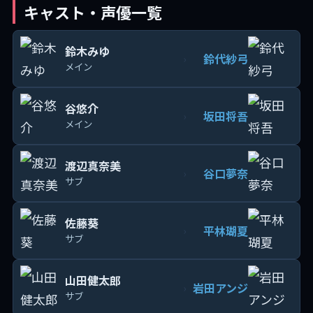
キャスト・声優一覧
鈴木みゆ
鈴代紗弓
›
メイン
谷悠介
坂田将吾
›
メイン
渡辺真奈美
谷口夢奈
›
サブ
佐藤葵
平林瑚夏
›
サブ
山田健太郎
岩田アンジ
›
サブ