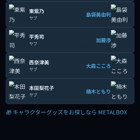
東紫乃
島袋美由利
›
サブ
平秀司
加藤渉
›
サブ
西奈津美
大森こころ
›
サブ
本田梨花子
楠木ともり
›
サブ
🎁 キャラクターグッズをお探しなら METALBOX