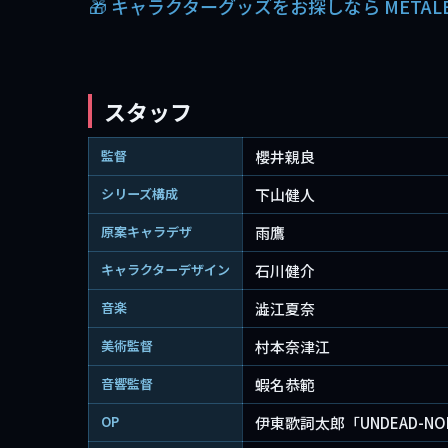
🎁 キャラクターグッズをお探しなら METAL
スタッフ
監督
櫻井親良
シリーズ構成
下山健人
原案キャラデザ
雨鷹
キャラクターデザイン
石川健介
音楽
澁江夏奈
美術監督
村本奈津江
音響監督
蝦名恭範
OP
伊東歌詞太郎「UNDEAD-NO