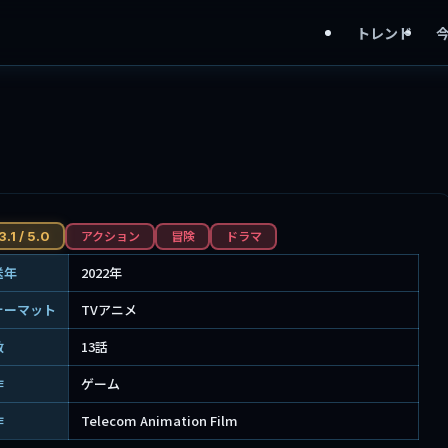
トレンド
アクション
冒険
ドラマ
.1 / 5.0
送年
2022年
ォーマット
TVアニメ
数
13話
作
ゲーム
作
Telecom Animation Film