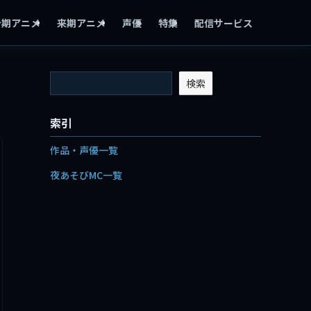
今期アニメ
来期アニメ
声優
特集
配信サービス
検索
索引
作品・声優一覧
夜あそびMC一覧