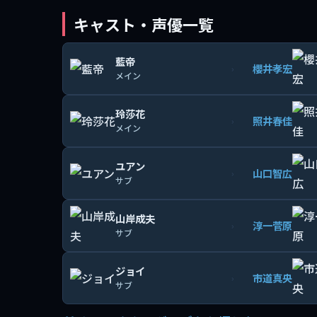
キャスト・声優一覧
藍帝
櫻井孝宏
›
メイン
玲莎花
照井春佳
›
メイン
ユアン
山口智広
›
サブ
山岸成夫
淳一菅原
›
サブ
ジョイ
市道真央
›
サブ