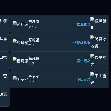
芭月涼
松風雅也
›
メイン
原崎望
伏見はる香
›
サブ
芭月巌
菅生隆之
›
サブ
チャイ
下山吉光
›
サブ