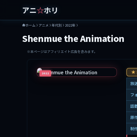
アニ
☆
ホリ
ホーム
アニメ
年代別
2022年
Shenmue the Animation
※本ページはアフィリエイト広告を含みます。
★ 3
2022
放
フ
話
原
制