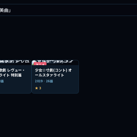
美曲」
アニメ
歌劇 レヴュー・
少女☆寸劇(コント) オ
ライト 特別篇
ールスタァライト
 3話
2019 · 26話
★ 3