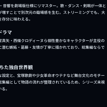
像・音響を劇場版仕様にリマスター。歌・ダンス・剣戟が一体と
が増すことで別次元の臨場感を生む。ストリーミングでも、大
を存分に味わえる。
ドラマ
堂真矢・西條クロディーヌら個性豊かなキャラクターが主役の
に潜む嫉妬・葛藤・友情が丁寧に描かれており、総集編ならで
満ちた独自世界観
な設定と、宝塚歌劇や少女革命オウテナなど舞台文化のモチー
総集編として物語の流れが整理されているため、シリーズ未視
いる。