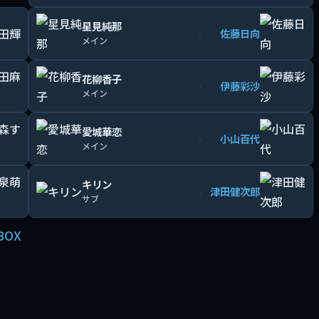
星見純那
佐藤日向
›
メイン
花柳香子
伊藤彩沙
›
メイン
愛城華恋
小山百代
›
メイン
キリン
津田健次郎
›
サブ
BOX