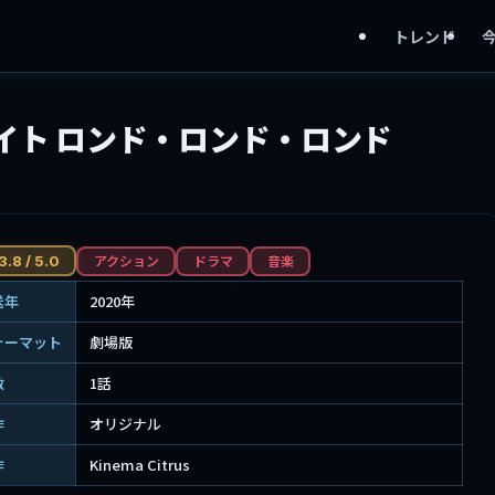
トレンド
イト ロンド・ロンド・ロンド
アクション
ドラマ
音楽
3.8 / 5.0
送年
2020年
ォーマット
劇場版
数
1話
作
オリジナル
作
Kinema Citrus