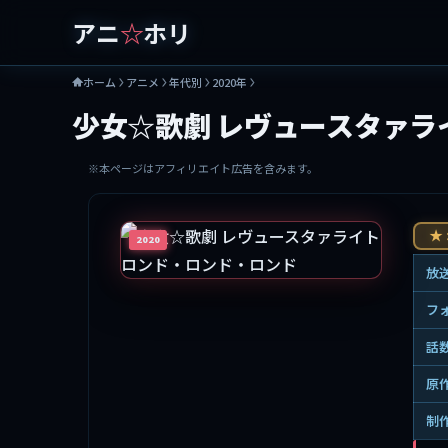
アニ
☆
ホリ
ホーム
アニメ
年代別
2020年
少女☆歌劇 レヴュースタァラ
※本ページはアフィリエイト広告を含みます。
★ 
2020
放
フ
話
原
制