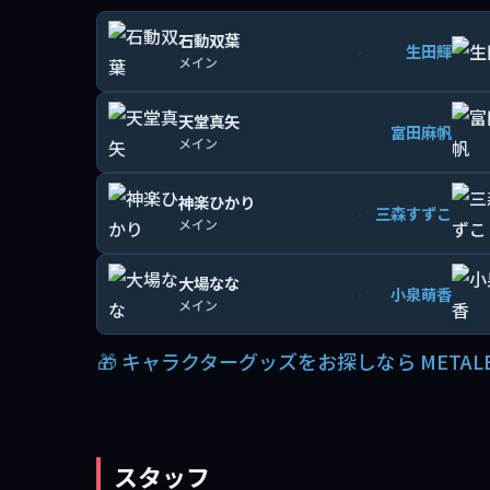
石動双葉
生田輝
›
メイン
天堂真矢
富田麻帆
›
メイン
神楽ひかり
三森すずこ
›
メイン
大場なな
小泉萌香
›
メイン
🎁 キャラクターグッズをお探しなら METAL
スタッフ