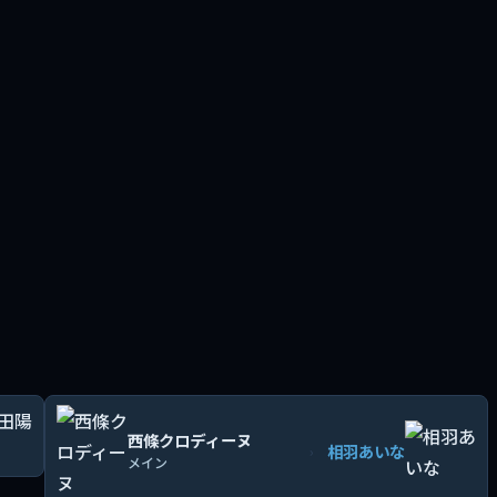
西條クロディーヌ
相羽あいな
›
メイン