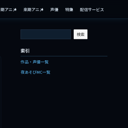
今期アニメ
来期アニメ
声優
特集
配信サービス
検索
索引
作品・声優一覧
夜あそびMC一覧