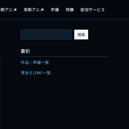
今期アニメ
来期アニメ
声優
特集
配信サービス
検索
索引
作品・声優一覧
夜あそびMC一覧