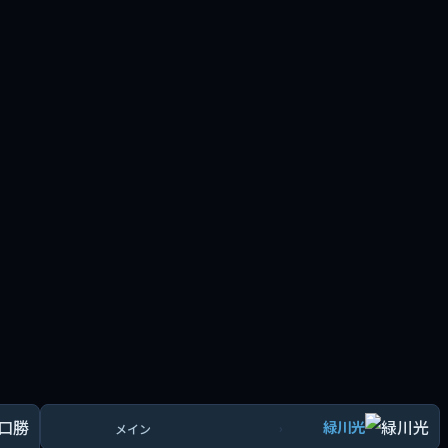
緑川光
›
メイン