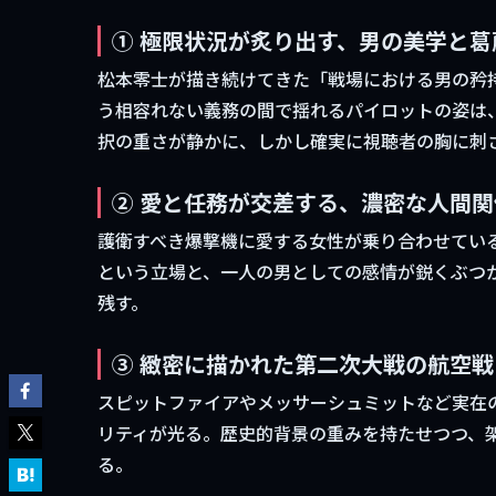
① 極限状況が炙り出す、男の美学と葛
松本零士が描き続けてきた「戦場における男の矜
う相容れない義務の間で揺れるパイロットの姿は
択の重さが静かに、しかし確実に視聴者の胸に刺
② 愛と任務が交差する、濃密な人間関
護衛すべき爆撃機に愛する女性が乗り合わせてい
という立場と、一人の男としての感情が鋭くぶつ
残す。
③ 緻密に描かれた第二次大戦の航空戦
スピットファイアやメッサーシュミットなど実在の
リティが光る。歴史的背景の重みを持たせつつ、架
る。