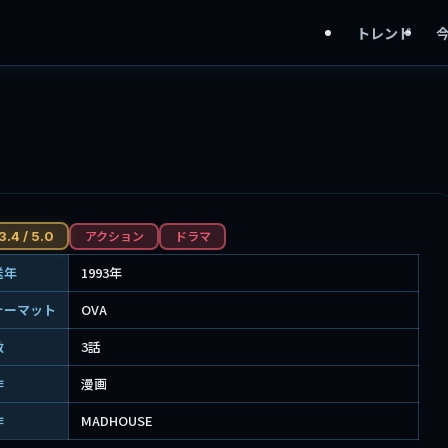
トレンド
アクション
ドラマ
3.4 / 5.0
送年
1993年
ォーマット
OVA
数
3話
作
漫画
作
MADHOUSE