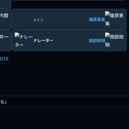
篠原恵美
›
メイン
ナレーター
岡部政明
›
BOX
つも」