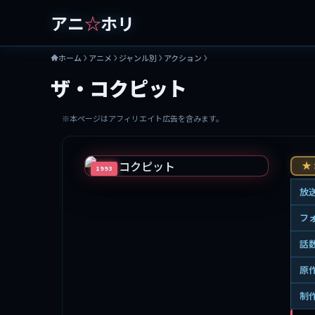
アニ
☆
ホリ
ホーム
アニメ
ジャンル別
アクション
ザ・コクピット
※本ページはアフィリエイト広告を含みます。
★ 
1993
放
フ
話
原
制