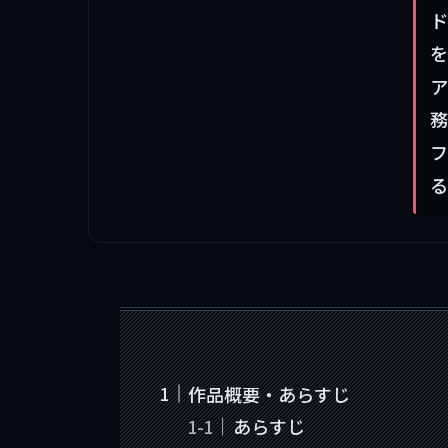
ド
を
ア
務
フ
る
作品概要・あらすじ
あらすじ