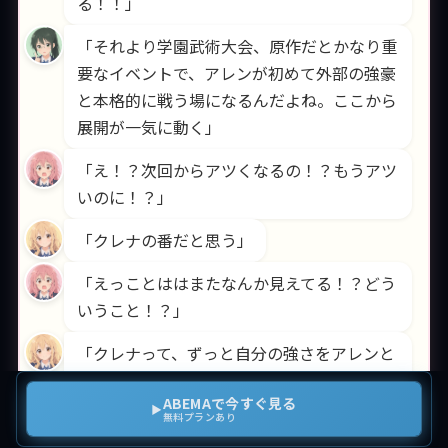
る！！」
「それより学園武術大会、原作だとかなり重
要なイベントで、アレンが初めて外部の強豪
と本格的に戦う場になるんだよね。ここから
展開が一気に動く」
「え！？次回からアツくなるの！？もうアツ
いのに！？」
「クレナの番だと思う」
「えっことははまたなんか見えてる！？どう
いうこと！？」
「クレナって、ずっと自分の強さをアレンと
比べてきた。武術大会は、答えが出る場所」
ABEMAで今すぐ見る
▶
無料プランあり
「うわーークレナの成長回くるやつ！！アレ