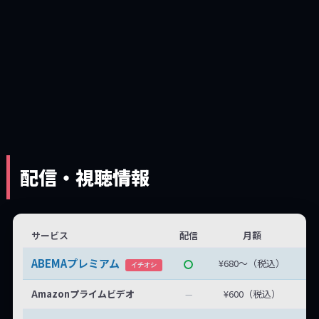
配信・視聴情報
サービス
配信
月額
無
ABEMAプレミアム
¥680〜（税込）
無
イチオシ
Amazonプライムビデオ
¥600（税込）
—