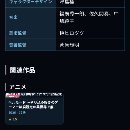
津島桂
キャラクターデザイン
福廣秀一朗、佐久間奏、中
音楽
嶋純子
栫ヒロツグ
美術監督
菅原輝明
音響監督
関連作品
アニメ
アニメ
ヘルモード ～やり込み好きのゲ
ーマーは廃設定の異世界で無双
する～
2026 · 12話
★ 3.5