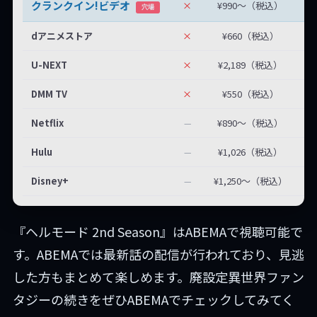
クランクイン!ビデオ
×
¥990〜（税込）
最
穴場
dアニメストア
×
¥660（税込）
U-NEXT
×
¥2,189（税込）
DMM TV
×
¥550（税込）
Netflix
¥890〜（税込）
—
Hulu
¥1,026（税込）
—
Disney+
¥1,250〜（税込）
—
『ヘルモード 2nd Season』はABEMAで視聴可能で
す。ABEMAでは最新話の配信が行われており、見逃
した方もまとめて楽しめます。廃設定異世界ファン
タジーの続きをぜひABEMAでチェックしてみてく