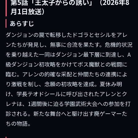
第5話「王太子からの誘い」（2026年8
月1日放送）
あらすじ
ダンジョンの罠で転移したドゴラとセシルをアレ
ンたちが発見し、無事に合流を果たす。危機的状況
を乗り越えた一同はダンジョン最下層に到達し、A
級ダンジョン初攻略をかけてボス魔獣との戦闘に
臨む。アレンの的確な采配と仲間たちの連携によ
り激戦を制し、念願の初攻略を達成。夏休み明
け、学長テオドシールに呼び出されたアレンとク
レナは、1週間後に迫る学園武術大会への参加を打
診される。新たな舞台へと駆け出す廃ゲーマーた
ちの物語。