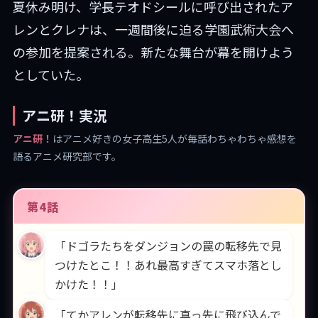
夏休み明け、学長テオドシールに呼び出されたア
レンとクレナは、一週間後に迫る学園武術大会へ
の参加を提案される。新たな舞台が幕を開けよう
としていた。
アニ研！実況
アニ研！
はアニメ好きの女子高生5人が毎話わちゃわちゃ感想を
語るアニメ研究部です。
第4話
「ドゴラたちをダンジョンの罠の転移先で見
つけたとこ！！あれ最高すぎてスマホ落とし
かけた！！」
「てかアレンが転移先に真っ先に飛び込んで