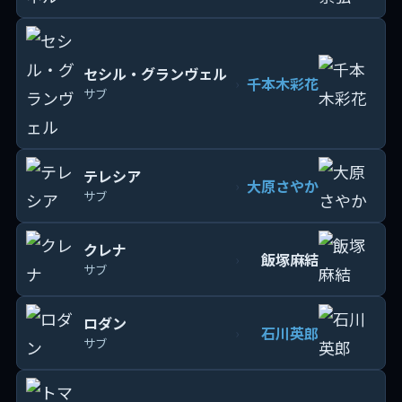
セシル・グランヴェル
千本木彩花
›
サブ
テレシア
大原さやか
›
サブ
クレナ
飯塚麻結
›
サブ
ロダン
石川英郎
›
サブ