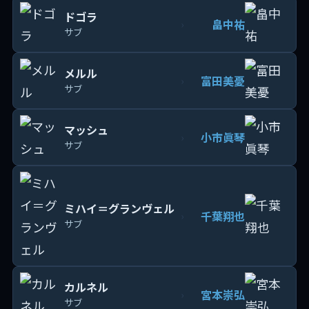
ドゴラ
畠中祐
›
サブ
メルル
富田美憂
›
サブ
マッシュ
小市眞琴
›
サブ
ミハイ＝グランヴェル
千葉翔也
›
サブ
カルネル
宮本崇弘
›
サブ