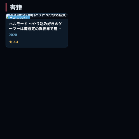
書籍
ライトノベル
ヘルモード ～やり込み好きのゲ
ーマーは廃設定の異世界で無双
する～
2020
★ 3.4