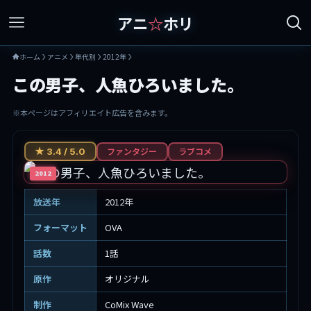
アニ
☆
ホリ
ホーム
アニメ
年代別
2012年
この男子、人魚ひろいました。
※本ページはアフィリエイト広告を含みます。
ファンタジー
ラブコメ
★ 3.4 / 5.0
2012
放送年
2012年
フォーマット
OVA
話数
1話
原作
オリジナル
制作
CoMix Wave