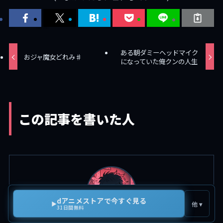
ある朝ダミーヘッドマイク
おジャ魔女どれみ♯
になっていた俺クンの人生
この記事を書いた人
dアニメストアで今すぐ見る
▶
他 ▾
31日間無料