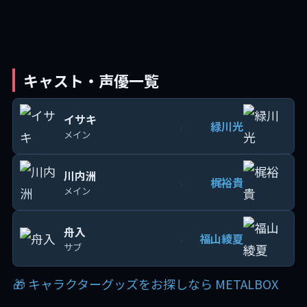
キャスト・声優一覧
イサキ
緑川光
›
メイン
川内洲
梶裕貴
›
メイン
舟入
福山綾夏
›
サブ
🎁 キャラクターグッズをお探しなら METALBOX