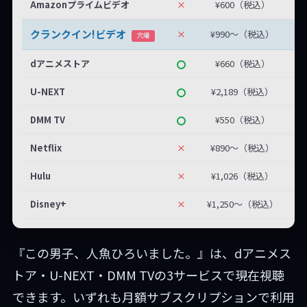
Amazonプライムビデオ
×
¥600（税込）
クランクイン!ビデオ
×
¥990〜（税込）
最
穴場
dアニメストア
¥660（税込）
U-NEXT
¥2,189（税込）
DMM TV
¥550（税込）
Netflix
×
¥890〜（税込）
Hulu
×
¥1,026（税込）
Disney+
×
¥1,250〜（税込）
『この男子、人魚ひろいました。』は、dアニメス
トア・U-NEXT・DMM TVの3サービスで現在視聴
できます。いずれも月額サブスクリプションで利用