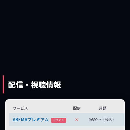
配信・視聴情報
サービス
配信
月額
無
ABEMAプレミアム
×
¥680〜（税込）
無
イチオシ