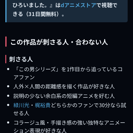
ひろいました。』は
dアニメストア
で視聴で
きる（31日間無料）。
この作品が刺さる人・合わない人
刺さる人
「この男シリーズ」を1作目から追っているコ
アファン
人外×人間の距離感を描く作品が好きな人
説明の少ない余白系の短編アニメを好む人
緑川光
・
梶裕貴
どちらかのファンで30分なら試
せる人
コラージュ風・手描き感の強い独特なアニメー
ション表現が好きな人