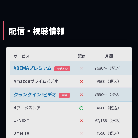
配信・視聴情報
サービス
配信
月額
無
ABEMAプレミアム
×
¥680〜（税込）
無
イチオシ
Amazonプライムビデオ
×
¥600（税込）
クランクイン!ビデオ
×
¥990〜（税込）
最
穴場
dアニメストア
¥660（税込）
U-NEXT
×
¥2,189（税込）
DMM TV
×
¥550（税込）