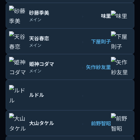
砂藤季美
味里
›
メイン
天谷春恋
下屋則子
›
メイン
姫神コダマ
矢作紗友里
›
メイン
ルドル
›
大山タケル
前野智昭
›