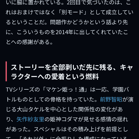
いに脇に置かれている。2回目で気づいたのは、こ
れはおまけではなく「別モード」として成立してい
るということだ。問題作かどうかという話より先
に、こういうものを2014年に出してくれていたこ
とへの感謝がある。
ストーリーを全部剥いだ先に残る、キャ
ラクターへの愛着という燃料
TVシリーズの「マケン姫っ！通」は一応、学園バ
トルものとしての骨格を持っていた。
前野智昭
が演
じる大山タケルを中心とした関係性の変化があ
り、
矢作紗友里
の姫神コダマが見せる感情の揺れ
があった。スペシャルはその積み上げを前提とし
て、「それ以外」に全振りした構成になっている。