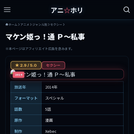
アニ
☆
ホリ
ホーム
アニメ
ジャンル別
セクシー
マケン姫っ！通 Ｐ～私事
※本ページはアフィリエイト広告を含みます。
セクシー
★ 2.9 / 5.0
2014
放送年
2014年
フォーマット
スペシャル
話数
5話
原作
漫画
制作
Xebec