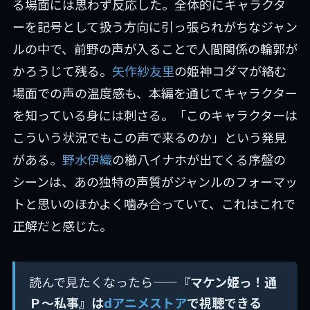
る場面には思わず反応した。全体的にキャラクタ
ーを記号として扱う方向に引っ張られがちなジャン
ルの中で、前野の声が入ることで人間関係の輪郭が
かろうじて残る。
矢作紗友里
の姫神コダマが絡む
場面での声の温度感も、本編を通じてキャラクター
を知っている身には刺さる。「このキャラクターは
こういう状況でもこの声で来るのか」という発見
がある。
野水伊織
の櫛八イナホが出てくる序盤の
シーンは、あの独特の声質がジャンルのフォーマッ
トと思いのほかよく噛み合っていて、これはこれで
正解だと感じた。
読んで見たくなったら——
『マケン姫っ！通
Ｐ～私事』は
dアニメストア
で視聴できる