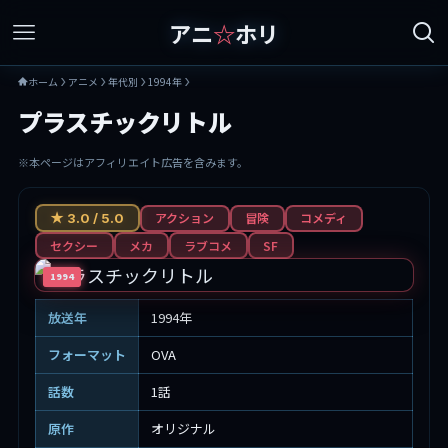
アニ
☆
ホリ
ホーム
アニメ
年代別
1994年
プラスチックリトル
※本ページはアフィリエイト広告を含みます。
アクション
冒険
コメディ
★ 3.0 / 5.0
セクシー
メカ
ラブコメ
SF
1994
放送年
1994年
フォーマット
OVA
話数
1話
原作
オリジナル