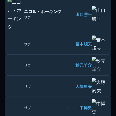
ニコル・ホーキング
山口勝平
›
サブ
若本規夫
›
サブ
秋元羊介
›
サブ
大塚周夫
›
サブ
中博史
›
サブ