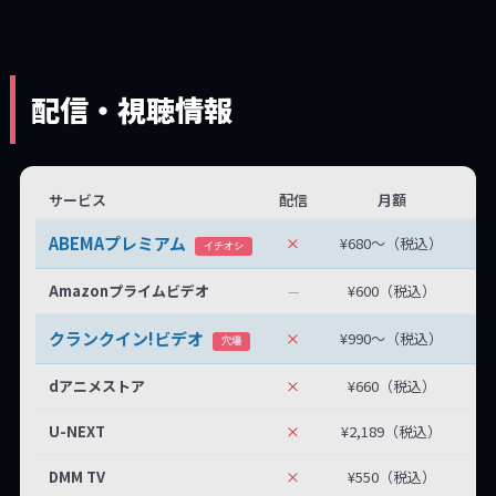
配信・視聴情報
サービス
配信
月額
無
ABEMAプレミアム
×
¥680〜（税込）
無
イチオシ
Amazonプライムビデオ
¥600（税込）
—
クランクイン!ビデオ
×
¥990〜（税込）
最
穴場
dアニメストア
×
¥660（税込）
U-NEXT
×
¥2,189（税込）
DMM TV
×
¥550（税込）