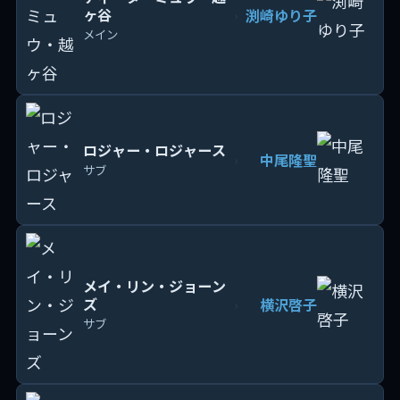
ヶ谷
渕崎ゆり子
›
メイン
ロジャー・ロジャース
中尾隆聖
›
サブ
メイ・リン・ジョーン
ズ
横沢啓子
›
サブ