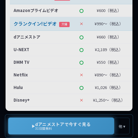
Amazonプライムビデオ
¥600（税込）
クランクイン!ビデオ
×
¥990〜（税込）
最
穴場
dアニメストア
¥660（税込）
U-NEXT
¥2,189（税込）
DMM TV
¥550（税込）
Netflix
×
¥890〜（税込）
Hulu
¥1,026（税込）
Disney+
×
¥1,250〜（税込）
『ふたりはプリキュア Splash☆Star』は現在、dア
dアニメストアで今すぐ見る
▶
他 ▾
31日間無料
ニメストア・U-NEXT・Amazonプライムビデオ・