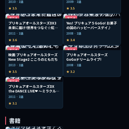
を守れ!
集合!
2010 · 1話
2009 · 1話
★ 3.5
★ 3.5
アニメ
アニメ
プリキュアオールスターズDX3
Yes! プリキュア５GoGo! お菓子
未来に届け!世界をつなぐ☆虹色
の国のハッピーバースデイ♪
の花
2011 · 1話
2008 · 1話
★ 3.6
★ 3.4
アニメ
アニメ
映画 プリキュアオールスターズ
プリキュアオールスターズ
New Stage2 こころのともだち
GoGoドリームライブ!
2013 · 1話
2008 · 1話
★ 3.5
★ 3.2
アニメ
プリキュアオールスターズDX
the DANCE LIVE❤ ～ミラクルダ
ンスステージへようこそ～
2011 · 1話
★ 3.1
書籍