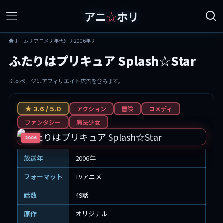
アニ
☆
ホリ
ホーム
アニメ
年代別
2006年
ふたりはプリキュア Splash☆Star
※本ページはアフィリエイト広告を含みます。
アクション
冒険
コメディ
★ 3.6 / 5.0
ファンタジー
魔法少女
2006
放送年
2006年
フォーマット
TVアニメ
話数
49話
原作
オリジナル