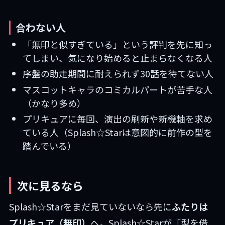
合わない人
「無印と似すぎている」という評判を先に知っ
てしまい、気になり始めると止まらなくなる人
序盤の助走期間に耐えられず30話を待てない人
マスコットキャラのコミカルパートが苦手な人
（かなり多め）
プリキュアに毎回、演出の刷新や新機軸を求め
ている人（Splash☆Starは意図的に前作の型を
踏んでいる）
次に見るなら
Splash☆Starをまだ見ていないなら先に
ふたりは
プリキュア（無印）
へ。Splash☆Starが「型を借