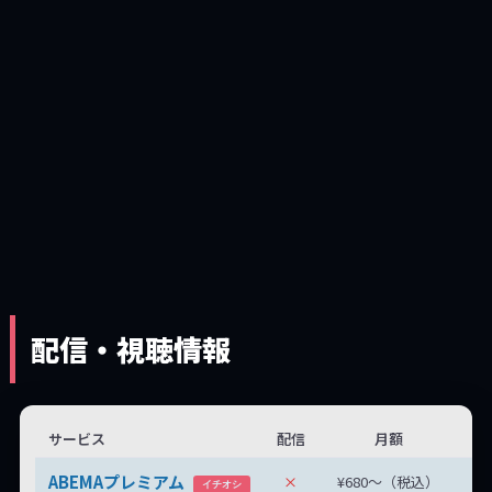
配信・視聴情報
サービス
配信
月額
無
ABEMAプレミアム
×
¥680〜（税込）
無
イチオシ