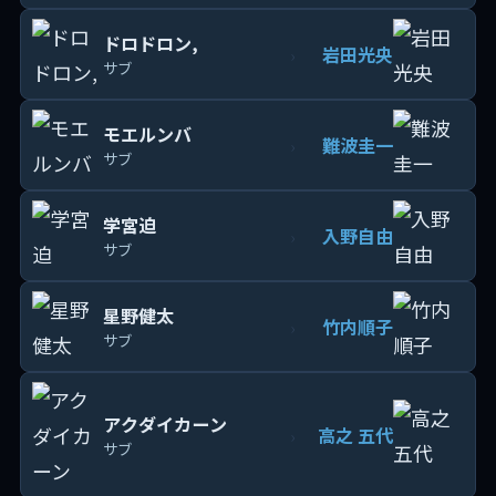
ドロドロン,
岩田光央
›
サブ
モエルンバ
難波圭一
›
サブ
学宮迫
入野自由
›
サブ
星野健太
竹内順子
›
サブ
アクダイカーン
高之 五代
›
サブ