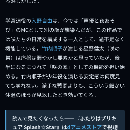
る感じがした。
学宮迫役の
入野自由
は、今では「声優と夜あそ
び」のMCとして別の顔が馴染んだが、この作品で
は咲たちの日常を構成する一人として、過不足なく
機能している。
竹内順子
が演じる星野健太（咲の
弟）は序盤は賑やかし要素かと思っていたが、後
半になるにつれて「咲の家」としての機能を担い始
める。竹内順子が少年役を演じる安定感は何度見
ても崩れない。派手な戦闘よりも、こういう細かい
体温のほうが見返したとき効いてくる。
読んで見たくなったら——
『ふたりはプリキ
ュア Splash☆Star』は
dアニメストア
で視聴