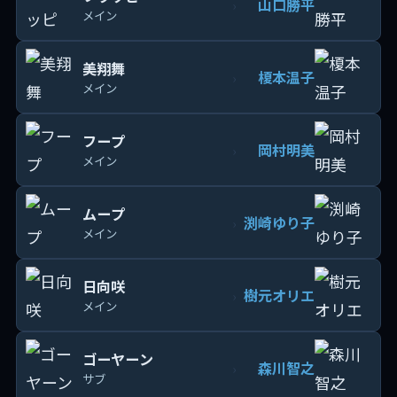
山口勝平
›
メイン
美翔舞
榎本温子
›
メイン
フープ
岡村明美
›
メイン
ムープ
渕崎ゆり子
›
メイン
日向咲
樹元オリエ
›
メイン
ゴーヤーン
森川智之
›
サブ