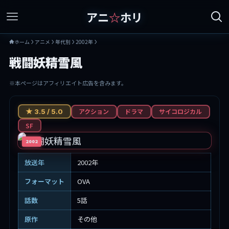
アニ
☆
ホリ
ホーム
アニメ
年代別
2002年
戦闘妖精雪風
※本ページはアフィリエイト広告を含みます。
アクション
ドラマ
サイコロジカル
★ 3.5 / 5.0
SF
2002
放送年
2002年
フォーマット
OVA
話数
5話
原作
その他