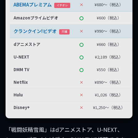
ABEMAプレミアム
×
¥680〜（税込）
無
イチオシ
Amazonプライムビデオ
¥600（税込）
クランクイン!ビデオ
×
¥990〜（税込）
最
穴場
dアニメストア
¥660（税込）
U-NEXT
¥2,189（税込）
DMM TV
¥550（税込）
Netflix
×
¥890〜（税込）
Hulu
×
¥1,026（税込）
Disney+
×
¥1,250〜（税込）
「戦闘妖精雪風」はdアニメストア、U-NEXT、