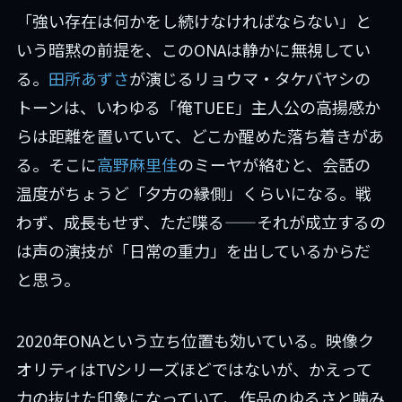
「強い存在は何かをし続けなければならない」と
いう暗黙の前提を、このONAは静かに無視してい
る。
田所あずさ
が演じるリョウマ・タケバヤシの
トーンは、いわゆる「俺TUEE」主人公の高揚感か
らは距離を置いていて、どこか醒めた落ち着きがあ
る。そこに
高野麻里佳
のミーヤが絡むと、会話の
温度がちょうど「夕方の縁側」くらいになる。戦
わず、成長もせず、ただ喋る——それが成立するの
は声の演技が「日常の重力」を出しているからだ
と思う。
2020年ONAという立ち位置も効いている。映像ク
オリティはTVシリーズほどではないが、かえって
力の抜けた印象になっていて、作品のゆるさと噛み