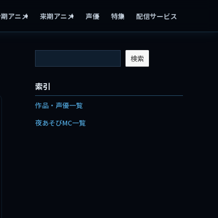
今期アニメ
来期アニメ
声優
特集
配信サービス
検索
索引
作品・声優一覧
夜あそびMC一覧