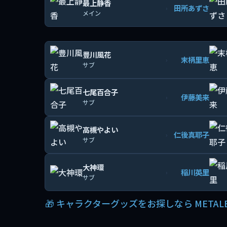
最上静香
田所あずさ
›
メイン
豊川風花
末柄里恵
›
サブ
七尾百合子
伊藤美来
›
サブ
高槻やよい
仁後真耶子
›
サブ
大神環
稲川英里
›
サブ
🎁 キャラクターグッズをお探しなら METAL