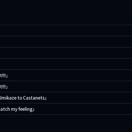
!!!」
!!!」
mikaze to Castanets」
tch my feeling」