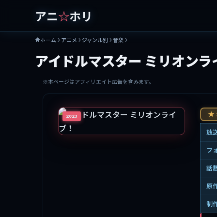
アニ
☆
ホリ
ホーム
アニメ
ジャンル別
音楽
アイドルマスター ミリオンラ
※本ページはアフィリエイト広告を含みます。
★ 
2023
放
フ
話
原
制