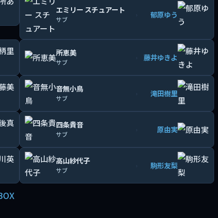
エミリー スチュアート
郁原ゆう
›
サブ
所恵美
藤井ゆきよ
›
サブ
音無小鳥
滝田樹里
›
サブ
四条貴音
原由実
›
サブ
高山紗代子
駒形友梨
›
サブ
BOX