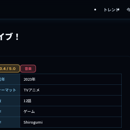
トレンド
イブ！
音楽
3.4 / 5.0
送年
2023年
ォーマット
TVアニメ
数
12話
作
ゲーム
作
Shirogumi