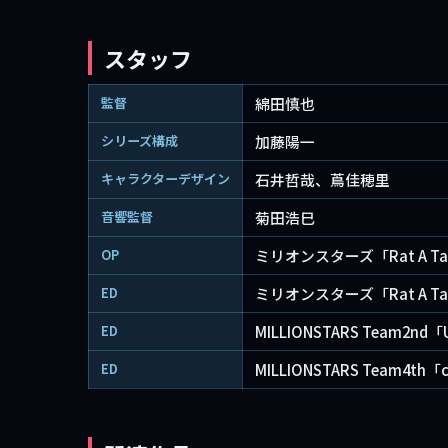
スタッフ
監督
綿田慎也
シリーズ構成
加藤陽一
キャラクターデザイン
石井哲哉、蔦佳穂里
音響監督
菊田浩巳
OP
ミリオンスターズ「Rat A Tat
ED
ミリオンスターズ「Rat A Tat
ED
MILLIONSTARS Team2nd「U
ED
MILLIONSTARS Team4th「ca