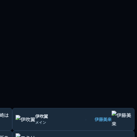
伊吹翼
伊藤美来
›
メイン