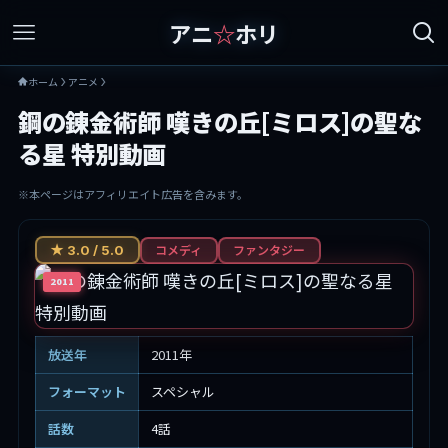
アニ
☆
ホリ
ホーム
アニメ
鋼の錬金術師 嘆きの丘[ミロス]の聖な
る星 特別動画
※本ページはアフィリエイト広告を含みます。
コメディ
ファンタジー
★ 3.0 / 5.0
2011
放送年
2011年
フォーマット
スペシャル
話数
4話