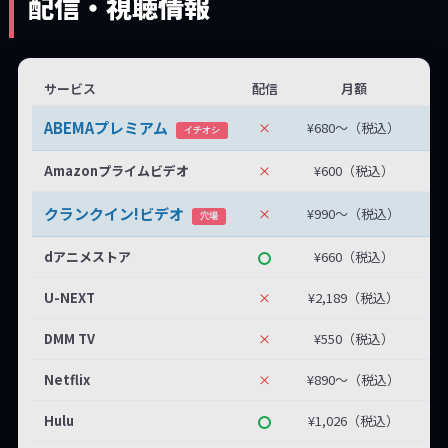
配信・視聴情報
サービス
配信
月額
無
ABEMAプレミアム
×
¥680〜（税込）
無
イチオシ
Amazonプライムビデオ
×
¥600（税込）
クランクイン!ビデオ
×
¥990〜（税込）
最
穴場
dアニメストア
¥660（税込）
U-NEXT
×
¥2,189（税込）
DMM TV
×
¥550（税込）
Netflix
×
¥890〜（税込）
Hulu
¥1,026（税込）