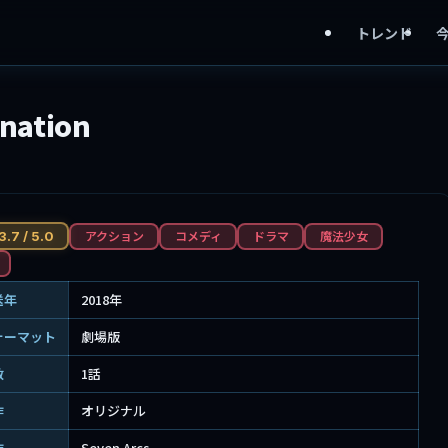
トレンド
ation
アクション
コメディ
ドラマ
魔法少女
3.7 / 5.0
送年
2018年
ォーマット
劇場版
数
1話
作
オリジナル
作
Seven Arcs