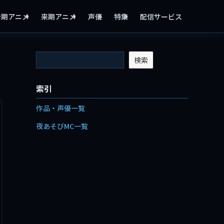
今期アニメ
来期アニメ
声優
特集
配信サービス
検索
索引
作品・声優一覧
夜あそびMC一覧