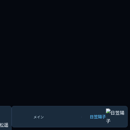
日笠陽子
›
メイン