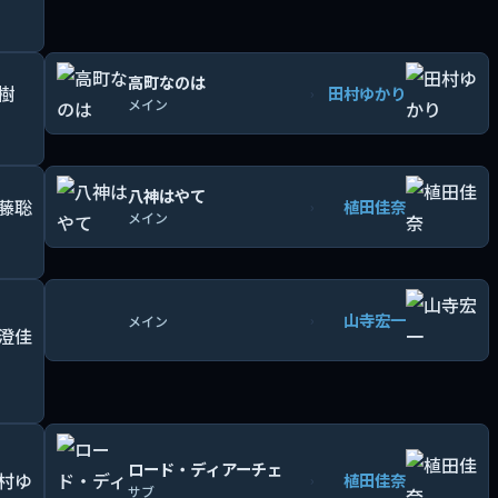
高町なのは
田村ゆかり
›
メイン
八神はやて
植田佳奈
›
メイン
山寺宏一
›
メイン
ロード・ディアーチェ
植田佳奈
›
サブ