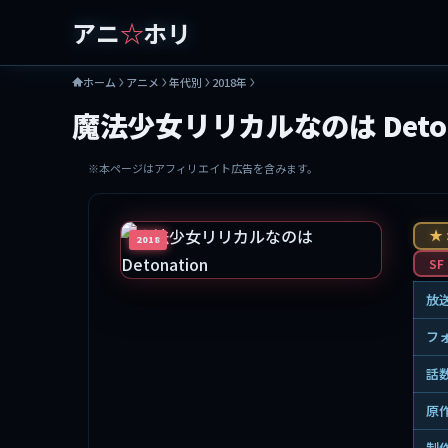
アニ
☆
ホリ
ホーム
アニメ
年代別
2018年
魔法少女リリカルなのは Deton
※本ページはアフィリエイト広告を含みます。
★ 
2018
SF
放
フ
話
原
制