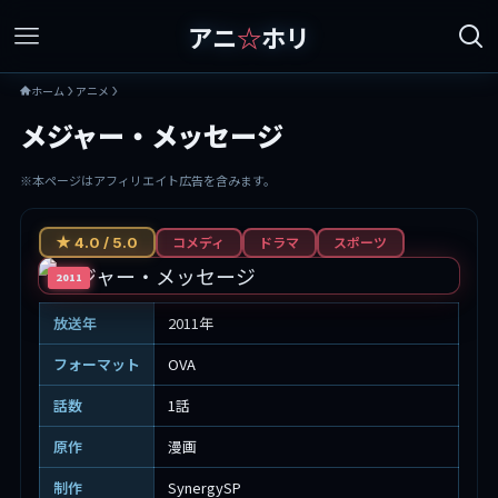
アニ
☆
ホリ
ホーム
アニメ
メジャー・メッセージ
※本ページはアフィリエイト広告を含みます。
コメディ
ドラマ
スポーツ
★ 4.0 / 5.0
2011
放送年
2011年
フォーマット
OVA
話数
1話
原作
漫画
制作
SynergySP