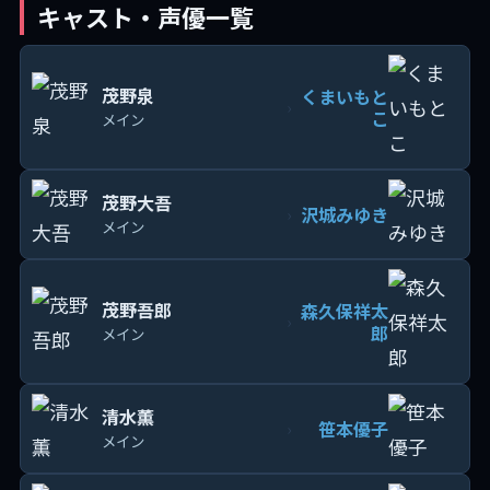
キャスト・声優一覧
茂野泉
くまいもと
›
こ
メイン
茂野大吾
沢城みゆき
›
メイン
茂野吾郎
森久保祥太
›
郎
メイン
清水薫
笹本優子
›
メイン