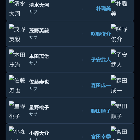
清水大河
朴璐美
›
サブ
茂野英毅
咲野俊介
›
サブ
本田茂治
子安武人
›
サブ
佐藤寿也
森田成一
›
サブ
星野桃子
野田順子
›
サブ
小森大介
宮田幸季
›
サブ