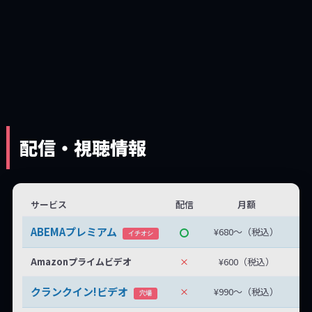
配信・視聴情報
サービス
配信
月額
無
ABEMAプレミアム
¥680〜（税込）
無
イチオシ
Amazonプライムビデオ
×
¥600（税込）
クランクイン!ビデオ
×
¥990〜（税込）
最
穴場