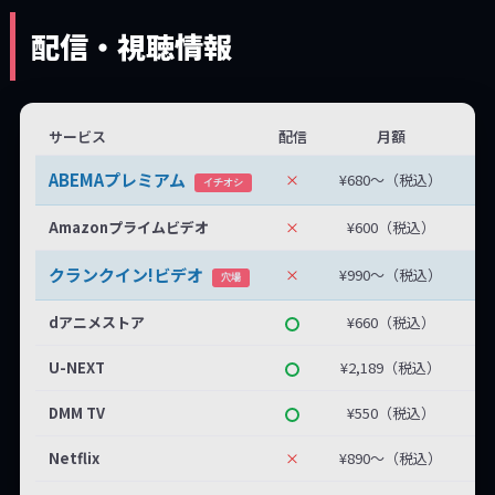
配信・視聴情報
サービス
配信
月額
無
ABEMAプレミアム
×
¥680〜（税込）
無
イチオシ
Amazonプライムビデオ
×
¥600（税込）
クランクイン!ビデオ
×
¥990〜（税込）
最
穴場
dアニメストア
¥660（税込）
U-NEXT
¥2,189（税込）
DMM TV
¥550（税込）
Netflix
×
¥890〜（税込）