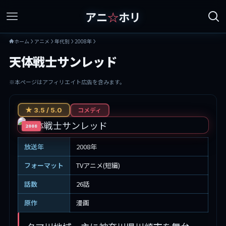
アニ
☆
ホリ
ホーム
アニメ
年代別
2008年
天体戦士サンレッド
※本ページはアフィリエイト広告を含みます。
コメディ
★ 3.5 / 5.0
2008
放送年
2008年
フォーマット
TVアニメ(短編)
話数
26話
原作
漫画