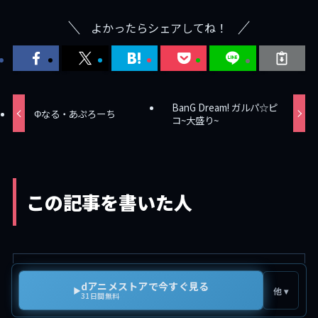
よかったらシェアしてね！
BanG Dream! ガルパ☆ピ
Φなる・あぷろーち
コ~大盛り~
この記事を書いた人
dアニメストアで今すぐ見る
▶
他 ▾
31日間無料