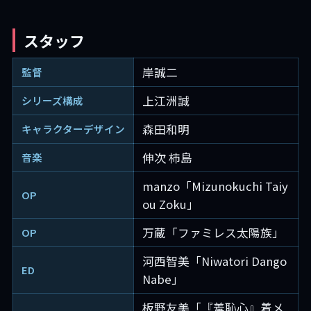
スタッフ
岸誠二
監督
上江洲誠
シリーズ構成
森田和明
キャラクターデザイン
伸次 柿島
音楽
manzo「Mizunokuchi Taiy
OP
ou Zoku」
万蔵「ファミレス太陽族」
OP
河西智美「Niwatori Dango
ED
Nabe」
板野友美「『羞恥心』着メ