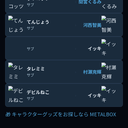
間宮くるみ
›
サブ
てんじょう
河西智美
›
サブ
イッキ
›
サブ
タレミミ
村瀬克輝
›
サブ
デビルねこ
イッキ
›
サブ
🎁 キャラクターグッズをお探しなら METALBOX