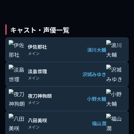
キャスト・声優一覧
伊佐那社
浪川大輔
›
メイン
淡島世理
沢城みゆき
›
メイン
夜刀神狗朗
小野大輔
›
メイン
八田美咲
福山潤
›
メイン