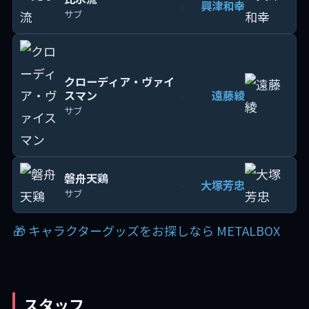
興津和幸
›
サブ
クローディア・ヴァイ
スマン
遠藤綾
›
サブ
磐舟天鶏
大塚芳忠
›
サブ
🎁 キャラクターグッズをお探しなら METALBOX
スタッフ