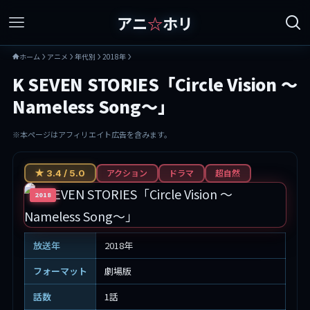
アニ
☆
ホリ
ホーム
アニメ
年代別
2018年
K SEVEN STORIES「Circle Vision ～
Nameless Song～」
※本ページはアフィリエイト広告を含みます。
アクション
ドラマ
超自然
★ 3.4 / 5.0
2018
放送年
2018年
フォーマット
劇場版
話数
1話