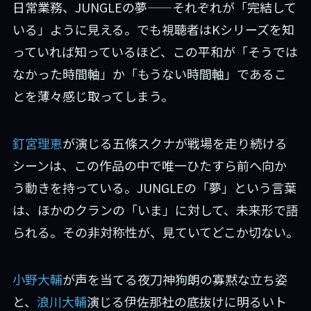
日常業務、JUNGLEの夢——それぞれが「完結して
いる」ように見える。でも視聴者はKシリーズを知
っていれば知っているほど、この平和が「そうでは
なかった時間軸」か「もうない時間軸」であるこ
とを薄々感じ取ってしまう。
釘宮理恵
が演じる五條スクナが戦場を走り続ける
シーンは、この作品の中で唯一ひたすら前へ向か
う動きを持っている。JUNGLEの「夢」という言葉
は、ほかのクランの「いま」に対して、未来形で語
られる。その非対称性が、見ていてどこか切ない。
小野大輔
が声を当てる夜刀神狗朗の寡黙な立ち姿
と、
浪川大輔
演じる伊佐那社の底抜けに明るいト