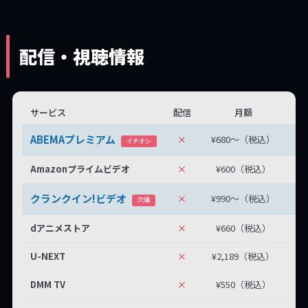
配信・視聴情報
サービス
配信
月額
無
ABEMAプレミアム
×
¥680〜（税込）
無
イチオシ
Amazonプライムビデオ
×
¥600（税込）
クランクイン!ビデオ
×
¥990〜（税込）
最
穴場
dアニメストア
×
¥660（税込）
U-NEXT
×
¥2,189（税込）
DMM TV
×
¥550（税込）