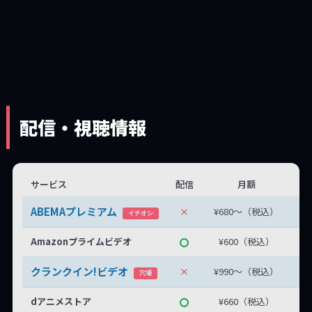
配信・視聴情報
サービス
配信
月額
無
ABEMAプレミアム
×
¥680〜（税込）
無
イチオシ
Amazonプライムビデオ
¥600（税込）
クランクイン!ビデオ
×
¥990〜（税込）
最
穴場
dアニメストア
¥660（税込）