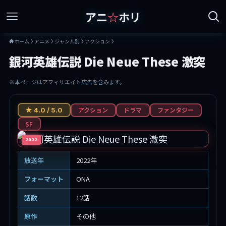
アニ
☆
ホリ
ホーム
アニメ
ジャンル別
アクション
銀河英雄伝説 Die Neue These 激突
※本ページはアフィリエイト広告を含みます。
アクション
ドラマ
ファンタジー
★ 4.0 / 5.0
SF
2022
放送年
2022年
フォーマット
ONA
話数
12話
原作
その他