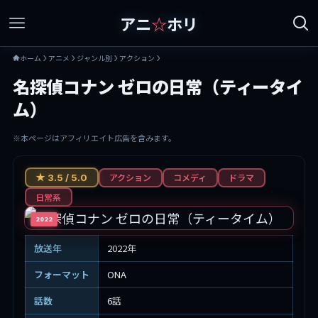
アニ
☆
ホリ
ホーム
アニメ
ジャンル別
アクション
名探偵コナン ゼロの日常（ティータイ
ム）
※本ページはアフィリエイト広告を含みます。
アクション
コメディ
ドラマ
★ 3.5 / 5.0
日常系
2022
放送年
2022年
フォーマット
ONA
話数
6話