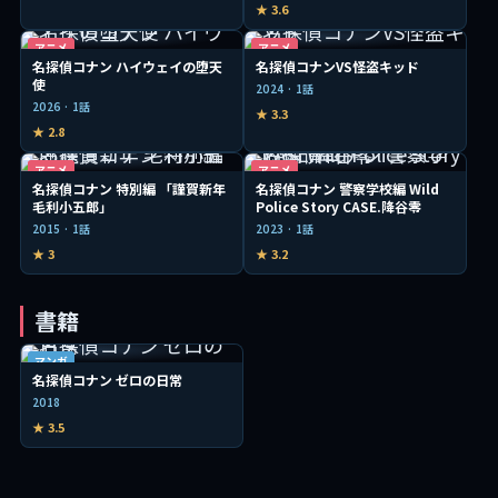
★ 3.6
アニメ
アニメ
名探偵コナン ハイウェイの堕天
名探偵コナンVS怪盗キッド
使
2024 · 1話
2026 · 1話
★ 3.3
★ 2.8
アニメ
アニメ
名探偵コナン 特別編 「謹賀新年
名探偵コナン 警察学校編 Wild
毛利小五郎」
Police Story CASE.降谷零
2015 · 1話
2023 · 1話
★ 3
★ 3.2
書籍
マンガ
名探偵コナン ゼロの日常
2018
★ 3.5