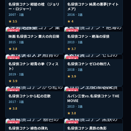
名探偵コナン 紺碧の棺 （ジョリ
名探偵コナン 純黒の悪夢(ナイト
ー・ロジャー）
メア)
2007 · 1話
2016 · 1話
★ 3.5
★ 4
アニメ
アニメ
映画 名探偵コナン 業火の向日葵
名探偵コナン・絶海の探偵
2015 · 1話
2013 · 1話
★ 3.8
★ 3.7
アニメ
アニメ
名探偵コナン 紺青の拳（フィス
名探偵コナン ゼロの執行人
ト）
2018 · 1話
2019 · 1話
★ 3.9
★ 3.9
アニメ
アニメ
名探偵コナンから紅の恋歌
ルパン三世vs.名探偵コナン THE
MOVIE
2017 · 1話
2013 · 1話
★ 3.8
★ 3.8
アニメ
アニメ
名探偵コナン 緋色の弾丸
名探偵コナン 黒鉄の魚影