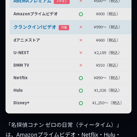
ABEMAプレミアム
×
¥680〜（税込）
無
イチオシ
Amazonプライムビデオ
¥600（税込）
クランクイン!ビデオ
×
¥990〜（税込）
最
穴場
dアニメストア
×
¥660（税込）
U-NEXT
×
¥2,189（税込）
DMM TV
×
¥550（税込）
Netflix
¥890〜（税込）
Hulu
¥1,026（税込）
Disney+
¥1,250〜（税込）
「名探偵コナン ゼロの日常（ティータイム）」
は、Amazonプライムビデオ・Netflix・Hulu・