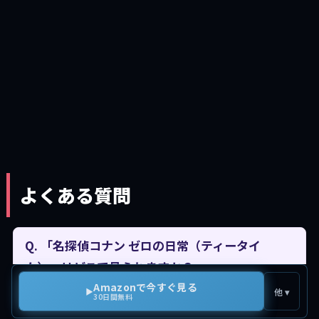
よくある質問
Q. 「名探偵コナン ゼロの日常（ティータイ
ム）」はどこで見られますか？
Amazonで今すぐ見る
▶
他 ▾
30日間無料
A. Amazonプライムビデオ・Netflix・Hulu・