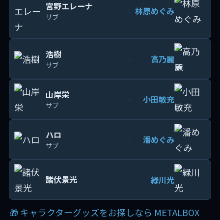
宮野エレーナ
林原めぐみ
›
サブ
浩樹
高乃麗
›
サブ
山岸栄
小田敏充
›
サブ
ハロ
潘めぐみ
›
サブ
諸伏景光
緑川光
›
🎁 キャラクターグッズをお探しなら METALBOX