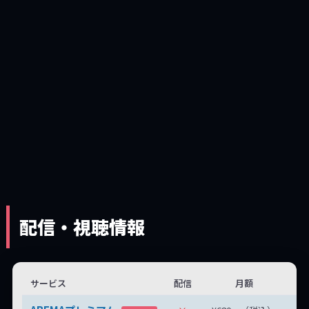
配信・視聴情報
サービス
配信
月額
無