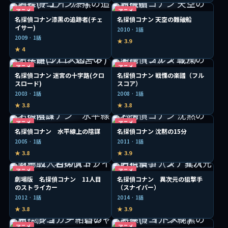
アニメ
アニメ
名探偵コナン漆黒の追跡者(チェ
名探偵コナン 天空の難破船
イサー)
2010 · 1話
2009 · 1話
★ 3.9
★ 4
アニメ
アニメ
名探偵コナン 迷宮の十字路(クロ
名探偵コナン 戦慄の楽譜（フル
スロード)
スコア）
2003 · 1話
2008 · 1話
★ 3.8
★ 3.8
アニメ
アニメ
名探偵コナン 水平線上の陰謀
名探偵コナン 沈黙の15分
2005 · 1話
2011 · 1話
★ 3.8
★ 3.9
アニメ
アニメ
劇場版 名探偵コナン 11人目
名探偵コナン 異次元の狙撃手
のストライカー
（スナイパー）
2012 · 1話
2014 · 1話
★ 3.8
★ 3.9
アニメ
アニメ