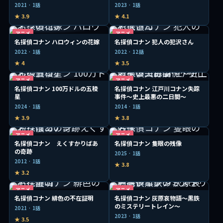
2021 · 1話
2023 · 1話
★ 3.9
★ 4.1
アニメ
アニメ
名探偵コナン ハロウィンの花嫁
名探偵コナン 犯人の犯沢さん
2022 · 1話
2022 · 12話
★ 4
★ 3.5
アニメ
アニメ
名探偵コナン 100万ドルの五稜
名探偵コナン 江戸川コナン失踪
星
事件～史上最悪の二日間～
2024 · 1話
2014 · 1話
★ 3.9
★ 3.8
アニメ
アニメ
名探偵コナン えくすかりばあ
名探偵コナン 隻眼の残像
の奇跡
2025 · 1話
2012 · 1話
★ 3.8
★ 3.2
アニメ
アニメ
名探偵コナン 緋色の不在証明
名探偵コナン 灰原哀物語～黒鉄
のミステリートレイン～
2021 · 1話
2023 · 1話
★ 3.5