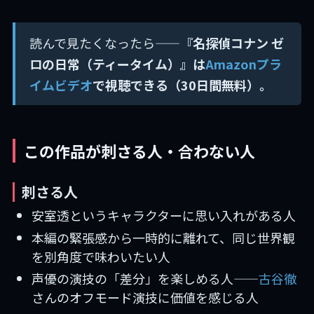
読んで見たくなったら——
『名探偵コナン ゼ
ロの日常（ティータイム）』は
Amazonプラ
イムビデオ
で視聴できる（30日間無料）。
この作品が刺さる人・合わない人
刺さる人
安室透というキャラクターに思い入れがある人
本編の緊張感から一時的に離れて、同じ世界観
を別角度で味わいたい人
声優の演技の「差分」を楽しめる人——
古谷徹
さんのオフモード演技に価値を感じる人