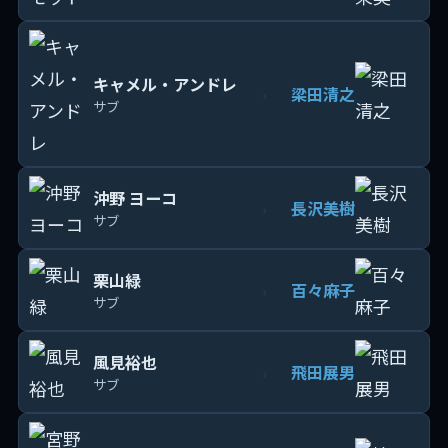
キャメル・アンドレ
梁田清之
›
サブ
沖野 ヨーコ
長沢美樹
›
サブ
栗山緑
百々麻子
›
サブ
風見裕也
飛田展男
›
サブ